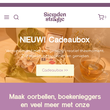
0
NIEUW! Cadeaubox
Verras iemand met een gezellig creatief theemoment.
Zelf maken, ontspannen en genieten
Cadeaubox >>
Maak oorbellen, boekenleggers
en veel meer met onze