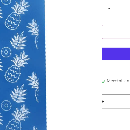
-
Meestal kla