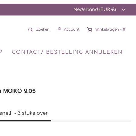
Nederland (EUR €)
Zoeken
Account
Winkelwagen -
0
P
CONTACT/ BESTELLING ANNULEREN
en MOIKO 9.05
snel!
-
3
stuks over