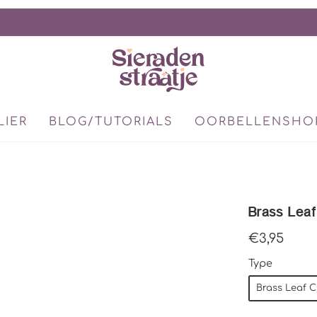
LIER
BLOG/TUTORIALS
OORBELLENSHO
Brass Leaf 
€3,95
Type
Brass Leaf C