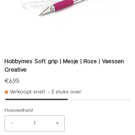
Hobbymes Soft grip | Mesje | Roze | Vaessen
Creative
€6,95
Verkoopt snel!
-
2
stuks over
Hoeveelheid
-
+