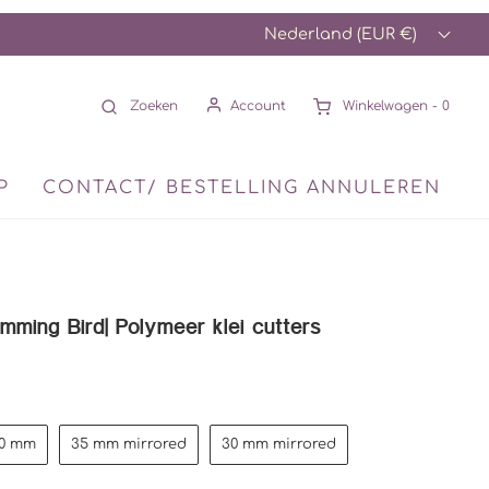
Nederland (EUR €)
Zoeken
Account
Winkelwagen -
0
P
CONTACT/ BESTELLING ANNULEREN
mming Bird| Polymeer klei cutters
0 mm
35 mm mirrored
30 mm mirrored