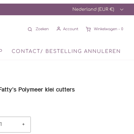
Nederland (EUR €)
Zoeken
Account
Winkelwagen -
0
P
CONTACT/ BESTELLING ANNULEREN
Fatty's Polymeer klei cutters
+