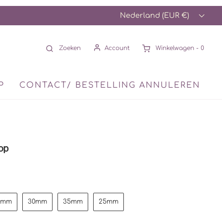
Nederland (EUR €)
Zoeken
Account
Winkelwagen -
0
P
CONTACT/ BESTELLING ANNULEREN
op
0mm
30mm
35mm
25mm