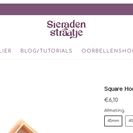
LIER
BLOG/TUTORIALS
OORBELLENSHO
Square Ho
€6,10
Afmeting
45mm
4